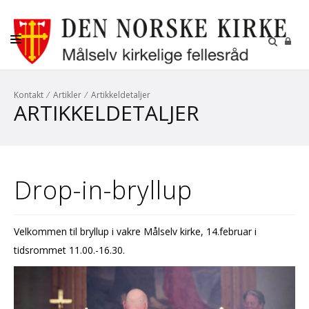
KIRKELIGE HANDLINGER
Kontakt
⁄
Artikler
⁄
Artikkeldetaljer
ARTIKKELDETALJER
VÅRE MENIGHETER
BARN OG UNGDOM
PRIS PÅ TJENESTER
Drop-in-bryllup
KALENDER
KONTAKT
Velkommen til bryllup i vakre Målselv kirke, 14.februar i
KIRKER
tidsrommet 11.00.-16.30.