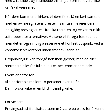
med å ta bilder, og festkledde vitner (dersom forlovere ikke
kan/skal være med).
Når dere kommer til kirken, vil dere først få en kort samtale
med en av menighetens prester. I samtalen leverer dere
inn gyldig prøvingsattest
fra Skatteetaten, og velger musikk
utfra oppsatte alternativer. Vielsene vil foregå fortløpende,
men det er også mulig å reservere et konkret tidspunkt ved å
kontakte kirkekontoret innen fredag 6. februar.
Drop-in-bryllup kan foregå helt uten gjester, med de aller
nærmeste eller for fulle hus. Det bestemmer dere selv!
Hvem er dette for:
Alle parforhold mellom to personer over 18 år.
Den norske kirke er en LHBT-vennlig kirke.
Før vielsen:
Prøvingsattest fra skatteetaten
må
være på plass for å kunne